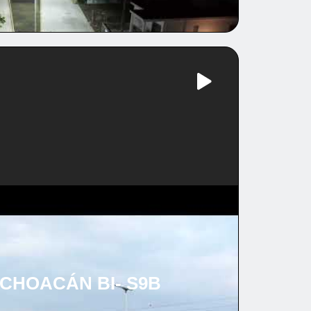
CHOACÁN BI- S9B