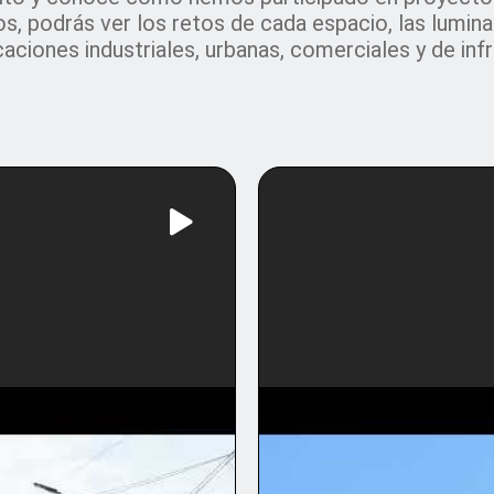
s, podrás ver los retos de cada espacio, las lumin
icaciones industriales, urbanas, comerciales y de inf