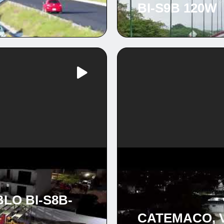
BI-S9B 120W
LO BI-S8B-
CATEMACO, V