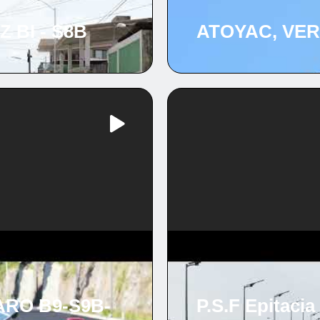
 BI - S8B
ATOYAC, VER
RO B9-S9B-
P.S.F Epitaci