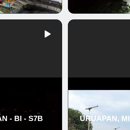
 - BI - S7B
URUAPAN, MI