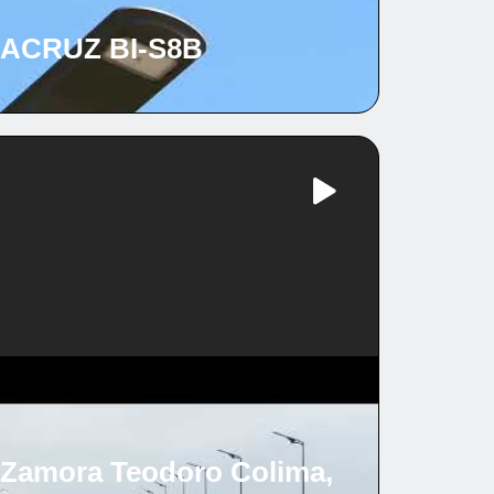
ACRUZ BI-S8B
a Zamora Teodoro Colima,