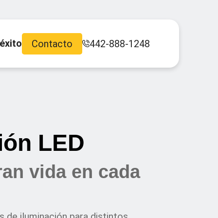
éxito
Contacto
442-888-1248
ción LED
an vida en cada
de iluminación para distintos