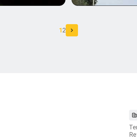
1
2
Ter
Ret