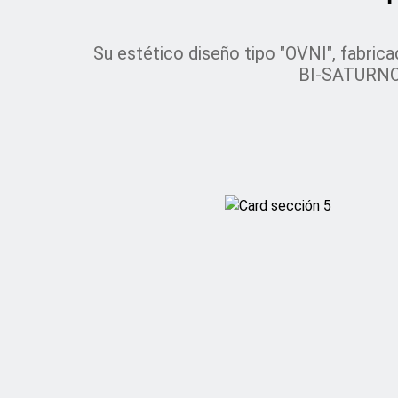
Su estético diseño tipo "OVNI", fabric
BI-SATURNO u