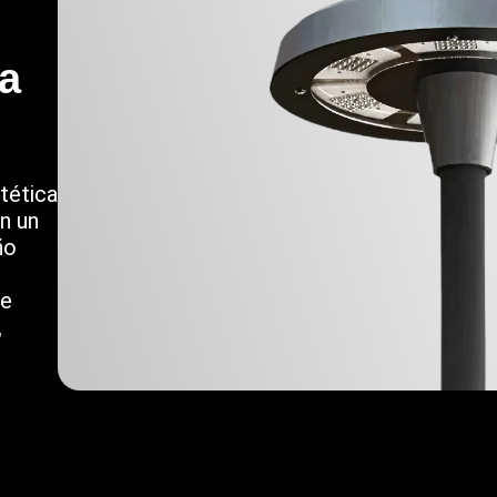
a
tética
n un
ño
ue
,