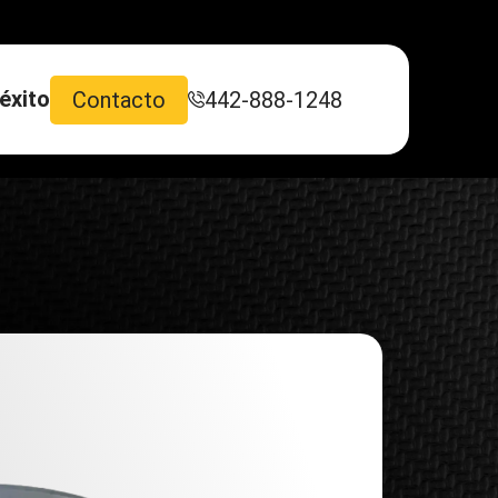
éxito
Contacto
442-888-1248